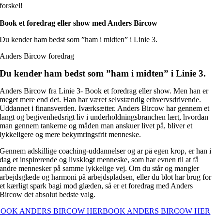
forskel!
Book et foredrag eller show med Anders Bircow
Du kender ham bedst som ”ham i midten” i Linie 3.
Anders Bircow foredrag
Du kender ham bedst som ”ham i midten” i Linie 3.
Anders Bircow fra Linie 3- Book et foredrag eller show. Men han er
meget mere end det. Han har været selvstændig erhvervsdrivende.
Uddannet i finansverden. Iværksætter. Anders Bircow har gennem et
langt og begivenhedsrigt liv i underholdningsbranchen lært, hvordan
man gennem tankerne og måden man anskuer livet på, bliver et
lykkeligere og mere bekymringsfrit menneske.
Gennem adskillige coaching-uddannelser og ar på egen krop, er han i
dag et inspirerende og livsklogt menneske, som har evnen til at få
andre mennesker på samme lykkelige vej. Om du står og mangler
arbejdsglæde og harmoni på arbejdspladsen, eller du blot har brug for
et kærligt spark bagi mod glæden, så er et foredrag med Anders
Bircow det absolut bedste valg.
BOOK ANDERS BIRCOW HER
BOOK ANDERS BIRCOW HER