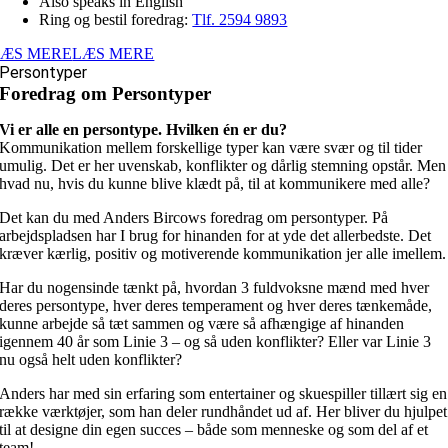
Also speaks in English
Ring og bestil foredrag:
Tlf. 2594 9893
LÆS MERE
LÆS MERE
Persontyper
Foredrag om Persontyper
Vi er alle en persontype. Hvilken én er du?
Kommunikation mellem forskellige typer kan være svær og til tider
umulig. Det er her uvenskab, konflikter og dårlig stemning opstår. Men
hvad nu, hvis du kunne blive klædt på, til at kommunikere med alle?
Det kan du med Anders Bircows foredrag om persontyper. På
arbejdspladsen har I brug for hinanden for at yde det allerbedste. Det
kræver kærlig, positiv og motiverende kommunikation jer alle imellem.
Har du nogensinde tænkt på, hvordan 3 fuldvoksne mænd med hver
deres persontype, hver deres temperament og hver deres tænkemåde,
kunne arbejde så tæt sammen og være så afhængige af hinanden
igennem 40 år som Linie 3 – og så uden konflikter? Eller var Linie 3
nu også helt uden konflikter?
Anders har med sin erfaring som entertainer og skuespiller tillært sig en
række værktøjer, som han deler rundhåndet ud af. Her bliver du hjulpet
til at designe din egen succes – både som menneske og som del af et
team!