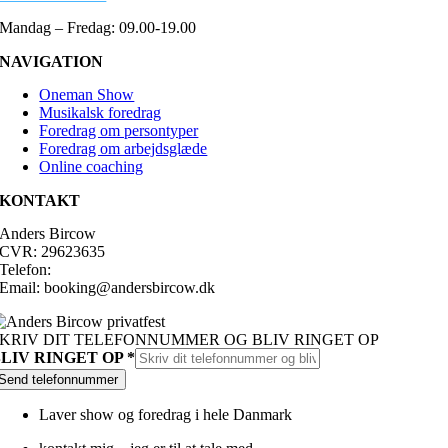
Mandag – Fredag: 09.00-19.00
NAVIGATION
Oneman Show
Musikalsk foredrag
Foredrag om persontyper
Foredrag om arbejdsglæde
Online coaching
KONTAKT
Anders Bircow
CVR: 29623635
Telefon:
Tlf. 2594 9893
Email: booking@andersbircow.dk
KRIV DIT TELEFONNUMMER OG BLIV RINGET OP
RINGET
BLIV RINGET OP
*
OP
Send telefonnummer
BLIV
Laver show og foredrag i hele Danmark