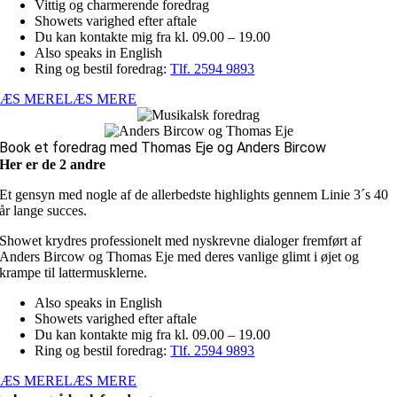
Vittig og charmerende foredrag
Showets varighed efter aftale
Du kan kontakte mig fra kl. 09.00 – 19.00
Also speaks in English
Ring og bestil foredrag:
Tlf. 2594 9893
LÆS MERE
LÆS MERE
Book et foredrag med Thomas Eje og Anders Bircow
Her er de 2 andre
Et gensyn med nogle af de allerbedste highlights gennem Linie 3´s 40
år lange succes.
Showet krydres professionelt med nyskrevne dialoger fremført af
Anders Bircow og Thomas Eje med deres vanlige glimt i øjet og
krampe til lattermusklerne.
Also speaks in English
Showets varighed efter aftale
Du kan kontakte mig fra kl. 09.00 – 19.00
Ring og bestil foredrag:
Tlf. 2594 9893
LÆS MERE
LÆS MERE