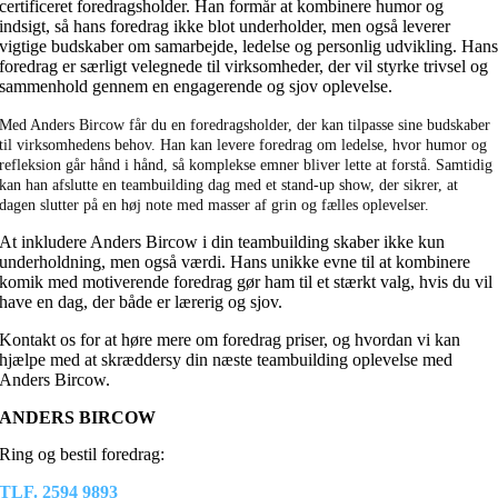
certificeret foredragsholder. Han formår at kombinere humor og
indsigt, så hans foredrag ikke blot underholder, men også leverer
vigtige budskaber om samarbejde, ledelse og personlig udvikling. Han
foredrag er særligt velegnede til virksomheder, der vil styrke trivsel og
sammenhold gennem en engagerende og sjov oplevelse.
Med Anders Bircow får du en foredragsholder, der kan tilpasse sine budskaber
til virksomhedens behov. Han kan levere foredrag om ledelse, hvor humor og
refleksion går hånd i hånd, så komplekse emner bliver lette at forstå. Samtidig
kan han afslutte en teambuilding dag med et stand-up show, der sikrer, at
dagen slutter på en høj note med masser af grin og fælles oplevelser.
At inkludere Anders Bircow i din teambuilding skaber ikke kun
underholdning, men også værdi. Hans unikke evne til at kombinere
komik med motiverende foredrag gør ham til et stærkt valg, hvis du vil
have en dag, der både er lærerig og sjov.
Kontakt os for at høre mere om foredrag priser, og hvordan vi kan
hjælpe med at skræddersy din næste teambuilding oplevelse med
Anders Bircow.
ANDERS BIRCOW
Ring og bestil foredrag:
TLF. 2594 9893