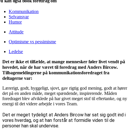
u kan også book foredrag om
Kommunikation
Selvansvar
Humor
Attitude
Optimisme vs pessimisme
Ledelse
Det er ikke et tilfælde, at mange mennesker føler livet vendt på
hovedet, når de har været til foredrag med Anders Bircow.
Tilbagemeldingerne på kommunikationsforedraget fra
deltagerne var:
Lærerigt, godt, hyggeligt, sjovt, gav rigtig god mening, godt at hører
det på en anden måde, meget spændende, inspirerende. Måden
foredraget blev afviklede på har givet meget stof til eftertanke, og ny
energi til det videre arbejde i vores Team.
Det er meget tydeligt at Anders Bircow har sat sig godt ind i
vores hverdag, og at han forstår at formidle viden til de
personer han skal undervise.