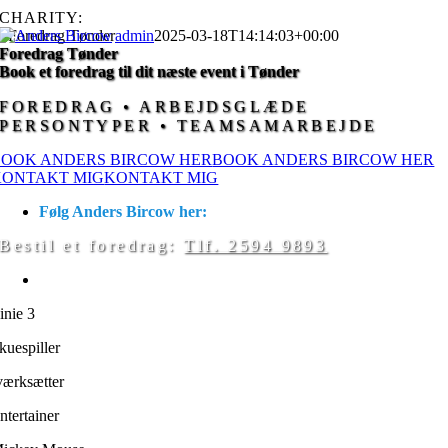
Skip
CHARITY:
KIDS AID
BØRNECANCERFONDEN
to
Foredrag Tønder
admin
2025-03-18T14:14:03+00:00
content
Foredrag Tønder
Book et foredrag til dit næste event i Tønder
FOREDRAG • ARBEJDSGLÆDE
PERSONTYPER • TEAMSAMARBEJDE
BOOK ANDERS BIRCOW HER
BOOK ANDERS BIRCOW HER
KONTAKT MIG
KONTAKT MIG
Følg Anders Bircow her:
Bestil et foredrag:
Tlf. 2594 9893
Anders Bircow er kendt fra:
inie 3
kuespiller
værksætter
ntertainer