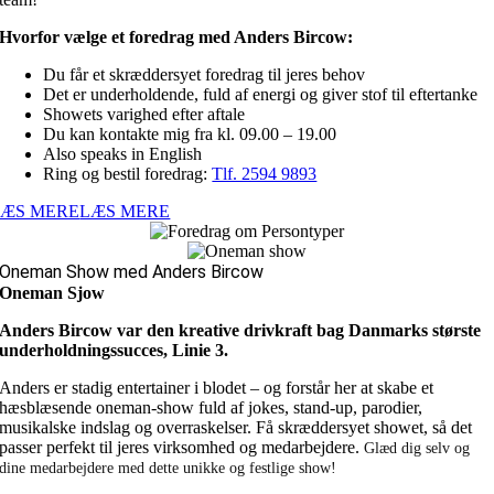
Hvorfor vælge et foredrag med Anders Bircow:
Du får et skræddersyet foredrag til jeres behov
Det er underholdende, fuld af energi og giver stof til eftertanke
Showets varighed efter aftale
Du kan kontakte mig fra kl. 09.00 – 19.00
Also speaks in English
Ring og bestil foredrag:
Tlf. 2594 9893
LÆS MERE
LÆS MERE
Oneman Show med Anders Bircow
Oneman Sjow
Anders Bircow var den kreative drivkraft bag Danmarks største
underholdningssucces, Linie 3.
Anders er stadig entertainer i blodet – og forstår her at skabe et
hæsblæsende oneman-show fuld af jokes, stand-up, parodier,
musikalske indslag og overraskelser. Få skræddersyet showet, så det
passer perfekt til jeres virksomhed og medarbejdere.
Glæd dig selv og
dine medarbejdere med dette unikke og festlige show!