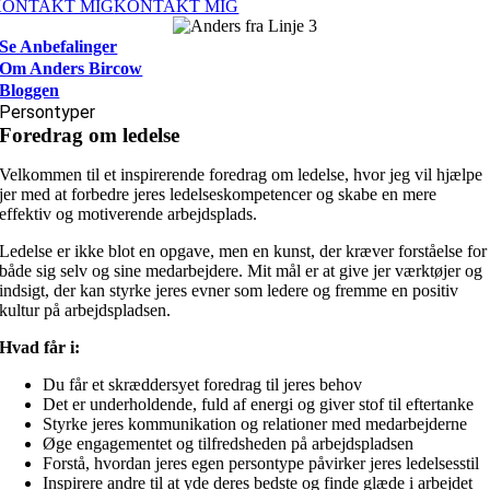
KONTAKT MIG
KONTAKT MIG
Se Anbefalinger
Om Anders Bircow
Bloggen
Persontyper
Foredrag om ledelse
Velkommen til et inspirerende foredrag om ledelse, hvor jeg vil hjælpe
jer med at forbedre jeres ledelseskompetencer og skabe en mere
effektiv og motiverende arbejdsplads.
Ledelse er ikke blot en opgave, men en kunst, der kræver forståelse for
både sig selv og sine medarbejdere. Mit mål er at give jer værktøjer og
indsigt, der kan styrke jeres evner som ledere og fremme en positiv
kultur på arbejdspladsen.
Hvad får i:
Du får et skræddersyet foredrag til jeres behov
Det er underholdende, fuld af energi og giver stof til eftertanke
Styrke jeres kommunikation og relationer med medarbejderne
Øge engagementet og tilfredsheden på arbejdspladsen
Forstå, hvordan jeres egen persontype påvirker jeres ledelsesstil
Inspirere andre til at yde deres bedste og finde glæde i arbejdet