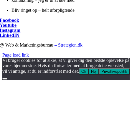
kontakt mig – jeg er til at tale med
Bliv ringet op – helt uforpligtende
Facebook
Youtube
Instagram
LinkedIN
@ Web & Marketingsbureau
– Strategien.dk
Page load link
Vi bruger cookies for at sikre, at vi giver dig den bedste oplevelse på
vores hjemmeside. Hvis du fortsætter med at bruge dette websted,
vil vi antage, at du er indforstået med det.
Ok
Nej
Privatlivspolitik
Go
to
Top