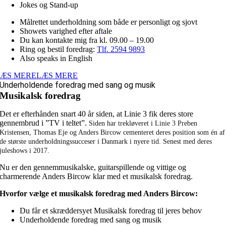
Jokes og Stand-up
Målrettet underholdning som både er personligt og sjovt
Showets varighed efter aftale
Du kan kontakte mig fra kl. 09.00 – 19.00
Ring og bestil foredrag:
Tlf. 2594 9893
Also speaks in English
LÆS MERE
LÆS MERE
Underholdende foredrag med sang og musik
Musikalsk foredrag
Det er efterhånden snart 40 år siden, at Linie 3 fik deres store
gennembrud i ”TV i teltet”.
Siden har trekløveret i Linie 3 Preben
Kristensen, Thomas Eje og Anders Bircow cementeret deres position som én af
de største underholdningssucceser i Danmark i nyere tid. Senest med deres
juleshows i 2017.
Nu er den gennemmusikalske, guitarspillende og vittige og
charmerende Anders Bircow klar med et musikalsk foredrag.
Hvorfor vælge et musikalsk foredrag med Anders Bircow:
Du får et skræddersyet Musikalsk foredrag til jeres behov
Underholdende foredrag med sang og musik