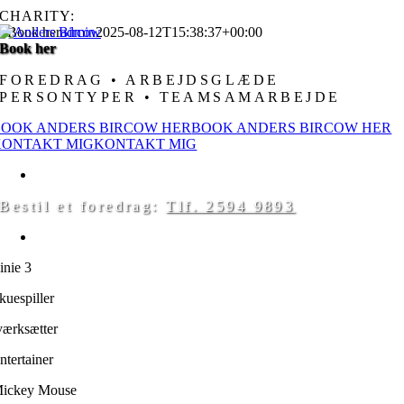
Skip
CHARITY:
KIDS AID
BØRNECANCERFONDEN
to
Book her
admin
2025-08-12T15:38:37+00:00
content
Book her
FOREDRAG • ARBEJDSGLÆDE
PERSONTYPER • TEAMSAMARBEJDE
BOOK ANDERS BIRCOW HER
BOOK ANDERS BIRCOW HER
KONTAKT MIG
KONTAKT MIG
Følg Anders Bircow her:
Bestil et foredrag:
Tlf. 2594 9893
Anders Bircow er kendt fra:
inie 3
kuespiller
værksætter
ntertainer
ickey Mouse