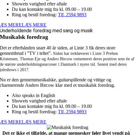
Showets varighed efter aftale
Du kan kontakte mig fra kl. 09.00 – 19.00
Ring og bestil foredrag:
Tlf. 2594 9893
LÆS MERE
LÆS MERE
Underholdende foredrag med sang og musik
Musikalsk foredrag
Det er efterhånden snart 40 år siden, at Linie 3 fik deres store
gennembrud i ”TV i teltet”.
Siden har trekløveret i Linie 3 Preben
Kristensen, Thomas Eje og Anders Bircow cementeret deres position som én af
de største underholdningssucceser i Danmark i nyere tid. Senest med deres
juleshows i 2017.
Nu er den gennemmusikalske, guitarspillende og vittige og
charmerende Anders Bircow klar med et musikalsk foredrag.
Also speaks in English
Showets varighed efter aftale
Du kan kontakte mig fra kl. 09.00 – 19.00
Ring og bestil foredrag:
Tlf. 2594 9893
LÆS MERE
LÆS MERE
Det er ikke et tilfælde, at mange mennesker føler livet vendt på