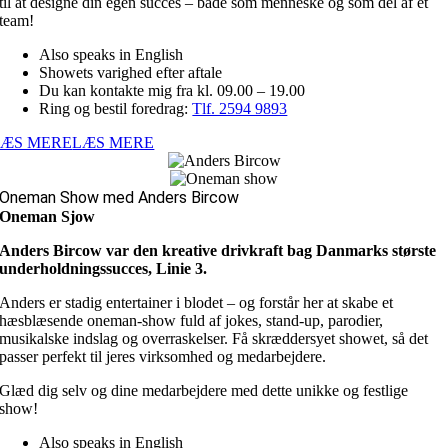
til at designe din egen succes – både som menneske og som del af et
team!
Also speaks in English
Showets varighed efter aftale
Du kan kontakte mig fra kl. 09.00 – 19.00
Ring og bestil foredrag:
Tlf. 2594 9893
LÆS MERE
LÆS MERE
Oneman Show med Anders Bircow
Oneman Sjow
Anders Bircow var den kreative drivkraft bag Danmarks største
underholdningssucces, Linie 3.
Anders er stadig entertainer i blodet – og forstår her at skabe et
hæsblæsende oneman-show fuld af jokes, stand-up, parodier,
musikalske indslag og overraskelser. Få skræddersyet showet, så det
passer perfekt til jeres virksomhed og medarbejdere.
Glæd dig selv og dine medarbejdere med dette unikke og festlige
show!
Also speaks in English