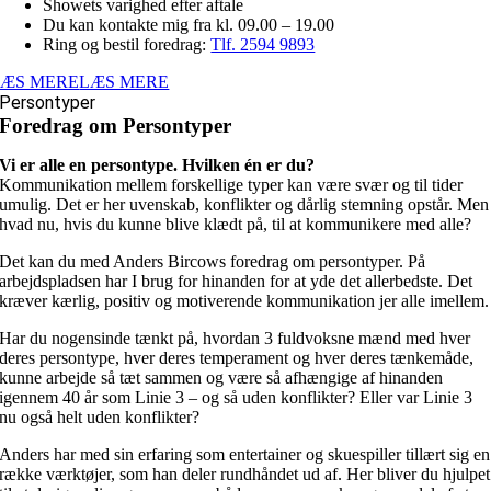
Showets varighed efter aftale
Du kan kontakte mig fra kl. 09.00 – 19.00
Ring og bestil foredrag:
Tlf. 2594 9893
LÆS MERE
LÆS MERE
Persontyper
Foredrag om Persontyper
Vi er alle en persontype. Hvilken én er du?
Kommunikation mellem forskellige typer kan være svær og til tider
umulig. Det er her uvenskab, konflikter og dårlig stemning opstår. Men
hvad nu, hvis du kunne blive klædt på, til at kommunikere med alle?
Det kan du med Anders Bircows foredrag om persontyper. På
arbejdspladsen har I brug for hinanden for at yde det allerbedste. Det
kræver kærlig, positiv og motiverende kommunikation jer alle imellem.
Har du nogensinde tænkt på, hvordan 3 fuldvoksne mænd med hver
deres persontype, hver deres temperament og hver deres tænkemåde,
kunne arbejde så tæt sammen og være så afhængige af hinanden
igennem 40 år som Linie 3 – og så uden konflikter? Eller var Linie 3
nu også helt uden konflikter?
Anders har med sin erfaring som entertainer og skuespiller tillært sig en
række værktøjer, som han deler rundhåndet ud af. Her bliver du hjulpet