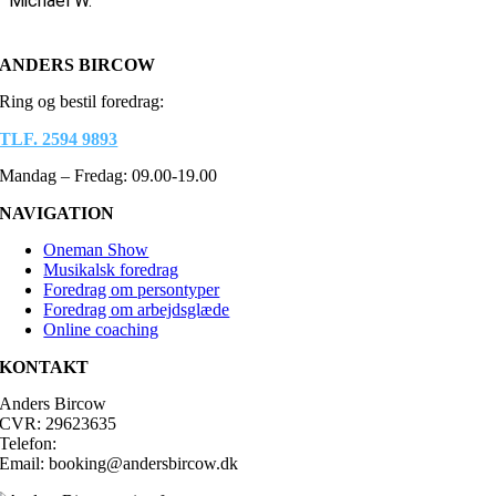
Michael W.
ANDERS BIRCOW
Ring og bestil foredrag:
TLF. 2594 9893
Mandag – Fredag: 09.00-19.00
NAVIGATION
Oneman Show
Musikalsk foredrag
Foredrag om persontyper
Foredrag om arbejdsglæde
Online coaching
KONTAKT
Anders Bircow
CVR: 29623635
Telefon:
Tlf. 2594 9893
Email: booking@andersbircow.dk