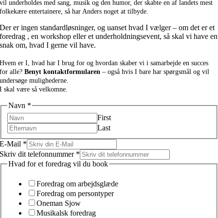
vil underholdes med sang, musik og den humor, der skabte en af landets mest
folkekære entertainere, så har Anders noget at tilbyde.
Der er ingen standardløsninger, og uanset hvad I vælger – om det er et
foredrag , en workshop eller et underholdningsevent, så skal vi have en
snak om, hvad I gerne vil have.
Hvem er I, hvad har I brug for og hvordan skaber vi i samarbejde en succes
for alle?
Benyt kontaktformularen
– også hvis I bare har spørgsmål og vil
undersøge mulighederne.
I skal være så velkomne.
Navn
*
First
Last
E-Mail
*
Skriv dit telefonnummer
*
Hvad for et foredrag vil du book
Foredrag om arbejdsglæde
Foredrag om persontyper
Oneman Sjow
Musikalsk foredrag