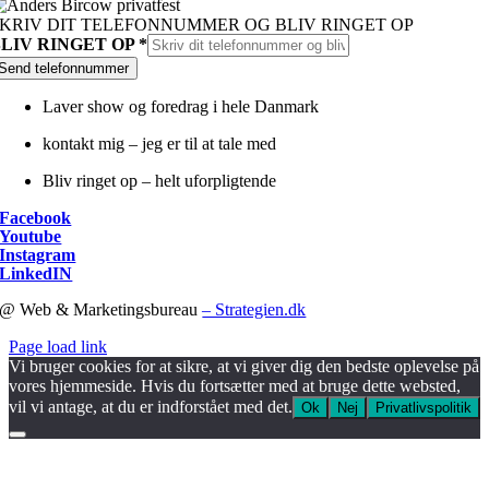
KRIV DIT TELEFONNUMMER OG BLIV RINGET OP
RINGET
BLIV RINGET OP
*
BLIV
Send telefonnummer
OP
Laver show og foredrag i hele Danmark
kontakt mig – jeg er til at tale med
Bliv ringet op – helt uforpligtende
Facebook
Youtube
Instagram
LinkedIN
@ Web & Marketingsbureau
– Strategien.dk
Page load link
Vi bruger cookies for at sikre, at vi giver dig den bedste oplevelse på
vores hjemmeside. Hvis du fortsætter med at bruge dette websted,
vil vi antage, at du er indforstået med det.
Ok
Nej
Privatlivspolitik
Go
to
Top