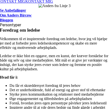
KONTAKT MIG
KONTAKT MIG
Se Anbefalinger
Om Anders Bircow
Bloggen
Persontyper
Foredrag om ledelse
Velkommen til et inspirerende foredrag om ledelse, hvor jeg vil hjælpe
jer med at forbedre jeres ledelseskompetencer og skabe en mere
effektiv og motiverende arbejdsplads.
Ledelse er ikke blot en opgave, men en kunst, der kræver forståelse for
både sig selv og sine medarbejdere. Mit mål er at give jer værktøjer og
indsigt, der kan styrke jeres evner som ledere og fremme en positiv
kultur på arbejdspladsen.
Hvad får i:
Du får et skræddersyet foredrag til jeres behov
Det er underholdende, fuld af energi og giver stof til eftertanke
Styrke jeres kommunikation og relationer med medarbejderne
Øge engagementet og tilfredsheden på arbejdspladsen
Forstå, hvordan jeres egen persontype påvirker jeres ledelsesstil
Inspirere andre til at yde deres bedste og finde glæde i arbejdet