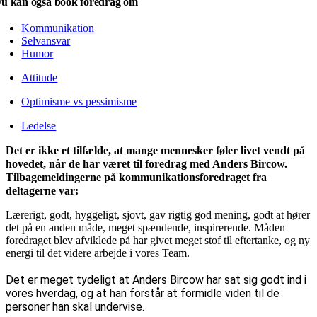
u kan også book foredrag om
Kommunikation
Selvansvar
Humor
Attitude
Optimisme vs pessimisme
Ledelse
Det er ikke et tilfælde, at mange mennesker føler livet vendt på
hovedet, når de har været til foredrag med Anders Bircow.
Tilbagemeldingerne på kommunikationsforedraget fra
deltagerne var:
Lærerigt, godt, hyggeligt, sjovt, gav rigtig god mening, godt at hører
det på en anden måde, meget spændende, inspirerende. Måden
foredraget blev afviklede på har givet meget stof til eftertanke, og ny
energi til det videre arbejde i vores Team.
Det er meget tydeligt at Anders Bircow har sat sig godt ind i
vores hverdag, og at han forstår at formidle viden til de
personer han skal undervise.