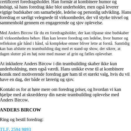
certificeret foredragsholder. Han formår at kombinere humor og
indsigt, så hans foredrag ikke blot underholder, men også leverer
vigtige budskaber om samarbejde, ledelse og personlig udvikling. Han
foredrag er særligt velegnede til virksomheder, der vil styrke trivsel og
sammenhold gennem en engagerende og sjov oplevelse.
Med Anders Bircow får du en foredragsholder, der kan tilpasse sine budskaber
til virksomhedens behov. Han kan levere foredrag om ledelse, hvor humor og
refleksion går hånd i hånd, så komplekse emner bliver lette at forstå. Samtidig
kan han afslutte en teambuilding dag med et stand-up show, der sikrer, at
dagen slutter på en høj note med masser af grin og fælles oplevelser.
At inkludere Anders Bircow i din teambuilding skaber ikke kun
underholdning, men også værdi. Hans unikke evne til at kombinere
komik med motiverende foredrag gør ham til et stærkt valg, hvis du vil
have en dag, der både er lærerig og sjov.
Kontakt os for at høre mere om foredrag priser, og hvordan vi kan
hjælpe med at skræddersy din næste teambuilding oplevelse med
Anders Bircow.
ANDERS BIRCOW
Ring og bestil foredrag:
TLF. 2594 9893