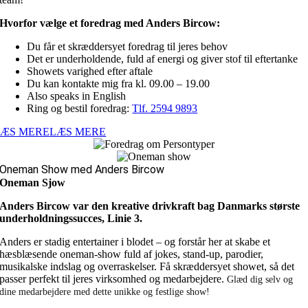
Hvorfor vælge et foredrag med Anders Bircow:
Du får et skræddersyet foredrag til jeres behov
Det er underholdende, fuld af energi og giver stof til eftertanke
Showets varighed efter aftale
Du kan kontakte mig fra kl. 09.00 – 19.00
Also speaks in English
Ring og bestil foredrag:
Tlf. 2594 9893
LÆS MERE
LÆS MERE
Oneman Show med Anders Bircow
Oneman Sjow
Anders Bircow var den kreative drivkraft bag Danmarks største
underholdningssucces, Linie 3.
Anders er stadig entertainer i blodet – og forstår her at skabe et
hæsblæsende oneman-show fuld af jokes, stand-up, parodier,
musikalske indslag og overraskelser. Få skræddersyet showet, så det
passer perfekt til jeres virksomhed og medarbejdere.
Glæd dig selv og
dine medarbejdere med dette unikke og festlige show!