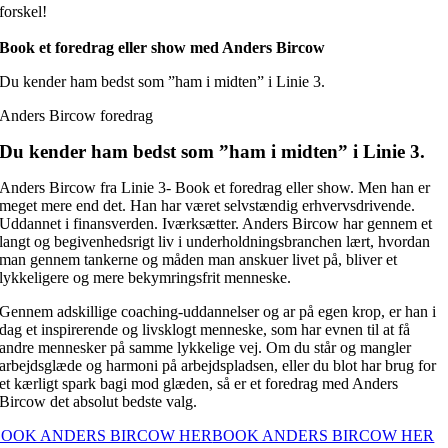
forskel!
Book et foredrag eller show med Anders Bircow
Du kender ham bedst som ”ham i midten” i Linie 3.
Anders Bircow foredrag
Du kender ham bedst som ”ham i midten” i Linie 3.
Anders Bircow fra Linie 3- Book et foredrag eller show. Men han er
meget mere end det. Han har været selvstændig erhvervsdrivende.
Uddannet i finansverden. Iværksætter. Anders Bircow har gennem et
langt og begivenhedsrigt liv i underholdningsbranchen lært, hvordan
man gennem tankerne og måden man anskuer livet på, bliver et
lykkeligere og mere bekymringsfrit menneske.
Gennem adskillige coaching-uddannelser og ar på egen krop, er han i
dag et inspirerende og livsklogt menneske, som har evnen til at få
andre mennesker på samme lykkelige vej. Om du står og mangler
arbejdsglæde og harmoni på arbejdspladsen, eller du blot har brug for
et kærligt spark bagi mod glæden, så er et foredrag med Anders
Bircow det absolut bedste valg.
BOOK ANDERS BIRCOW HER
BOOK ANDERS BIRCOW HER