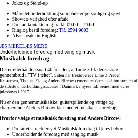
Jokes og Stand-up
Målrettet underholdning som både er personligt og sjovt
Showets varighed efter aftale
Du kan kontakte mig fra kl. 09.00 – 19.00
Ring og bestil foredrag:
Tlf. 2594 9893
Also speaks in English
LÆS MERE
LÆS MERE
Underholdende foredrag med sang og musik
Musikalsk foredrag
Det er efterhånden snart 40 år siden, at Linie 3 fik deres store
gennembrud i ”TV i teltet”.
Siden har trekløveret i Linie 3 Preben
Kristensen, Thomas Eje og Anders Bircow cementeret deres position som én af
de største underholdningssucceser i Danmark i nyere tid. Senest med deres
juleshows i 2017.
Nu er den gennemmusikalske, guitarspillende og vittige og
charmerende Anders Bircow klar med et musikalsk foredrag.
Hvorfor vælge et musikalsk foredrag med Anders Bircow:
Du får et skræddersyet Musikalsk foredrag til jeres behov
Underholdende foredrag med sang og musik