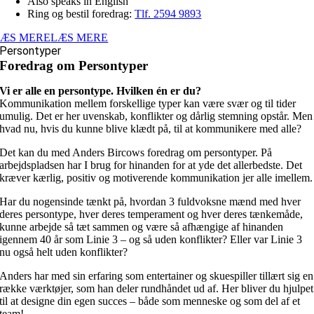
Also speaks in English
Ring og bestil foredrag:
Tlf. 2594 9893
LÆS MERE
LÆS MERE
Persontyper
Foredrag om Persontyper
Vi er alle en persontype. Hvilken én er du?
Kommunikation mellem forskellige typer kan være svær og til tider
umulig. Det er her uvenskab, konflikter og dårlig stemning opstår. Men
hvad nu, hvis du kunne blive klædt på, til at kommunikere med alle?
Det kan du med Anders Bircows foredrag om persontyper. På
arbejdspladsen har I brug for hinanden for at yde det allerbedste. Det
kræver kærlig, positiv og motiverende kommunikation jer alle imellem.
Har du nogensinde tænkt på, hvordan 3 fuldvoksne mænd med hver
deres persontype, hver deres temperament og hver deres tænkemåde,
kunne arbejde så tæt sammen og være så afhængige af hinanden
igennem 40 år som Linie 3 – og så uden konflikter? Eller var Linie 3
nu også helt uden konflikter?
Anders har med sin erfaring som entertainer og skuespiller tillært sig en
række værktøjer, som han deler rundhåndet ud af. Her bliver du hjulpet
til at designe din egen succes – både som menneske og som del af et
team!