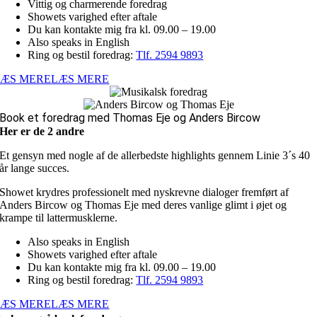
Vittig og charmerende foredrag
Showets varighed efter aftale
Du kan kontakte mig fra kl. 09.00 – 19.00
Also speaks in English
Ring og bestil foredrag:
Tlf. 2594 9893
LÆS MERE
LÆS MERE
Book et foredrag med Thomas Eje og Anders Bircow
Her er de 2 andre
Et gensyn med nogle af de allerbedste highlights gennem Linie 3´s 40
år lange succes.
Showet krydres professionelt med nyskrevne dialoger fremført af
Anders Bircow og Thomas Eje med deres vanlige glimt i øjet og
krampe til lattermusklerne.
Also speaks in English
Showets varighed efter aftale
Du kan kontakte mig fra kl. 09.00 – 19.00
Ring og bestil foredrag:
Tlf. 2594 9893
LÆS MERE
LÆS MERE