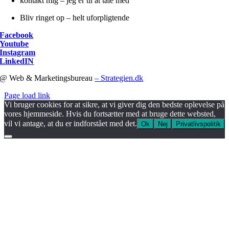
kontakt mig – jeg er til at tale med
Bliv ringet op – helt uforpligtende
Facebook
Youtube
Instagram
LinkedIN
@ Web & Marketingsbureau
– Strategien.dk
Page load link
Vi bruger cookies for at sikre, at vi giver dig den bedste oplevelse på
vores hjemmeside. Hvis du fortsætter med at bruge dette websted,
vil vi antage, at du er indforstået med det.
Ok
Nej
Privatlivspolitik
Go
to
Top