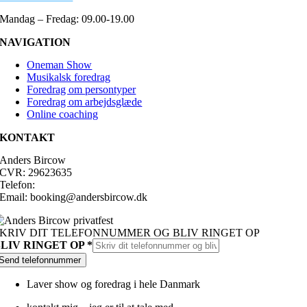
Mandag – Fredag: 09.00-19.00
NAVIGATION
Oneman Show
Musikalsk foredrag
Foredrag om persontyper
Foredrag om arbejdsglæde
Online coaching
KONTAKT
Anders Bircow
CVR: 29623635
Telefon:
Tlf. 2594 9893
Email: booking@andersbircow.dk
KRIV DIT TELEFONNUMMER OG BLIV RINGET OP
RINGET
BLIV RINGET OP
*
BLIV
Send telefonnummer
OP
Laver show og foredrag i hele Danmark