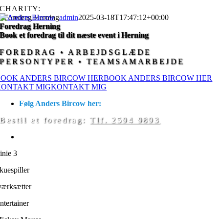
Skip
CHARITY:
KIDS AID
BØRNECANCERFONDEN
to
Foredrag Herning
admin
2025-03-18T17:47:12+00:00
content
Foredrag Herning
Book et foredrag til dit næste event i Herning
FOREDRAG • ARBEJDSGLÆDE
PERSONTYPER • TEAMSAMARBEJDE
BOOK ANDERS BIRCOW HER
BOOK ANDERS BIRCOW HER
KONTAKT MIG
KONTAKT MIG
Følg Anders Bircow her:
Bestil et foredrag:
Tlf. 2594 9893
Anders Bircow er kendt fra:
inie 3
kuespiller
værksætter
ntertainer